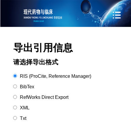
导出引用信息
请选择导出格式
RIS (ProCite, Reference Manager)
BibTex
RefWorks Direct Export
XML
Txt