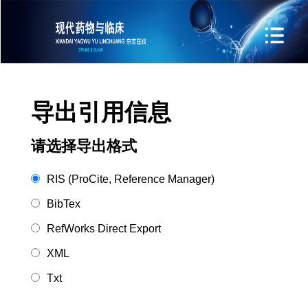
导出引用信息
请选择导出格式
RIS (ProCite, Reference Manager)
BibTex
RefWorks Direct Export
XML
Txt