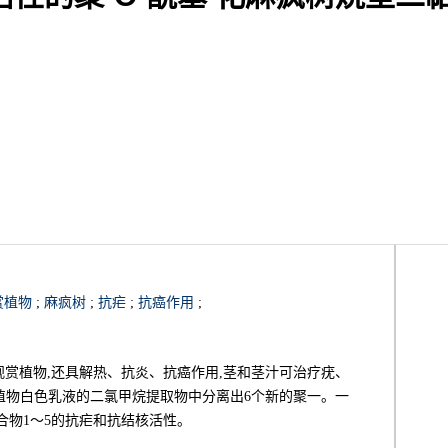
赏植物
;
麻疯树
;
抗疟
;
抗癌作用
;
)Poit.是一种观赏植物,还具解热、抗炎、抗癌作用,茎和茎汁可治疗疣、
植物白色乳液的二氯甲烷提取物中分离出6个新的聚一。一
化合物1～5的抗疟和抗结核活性。