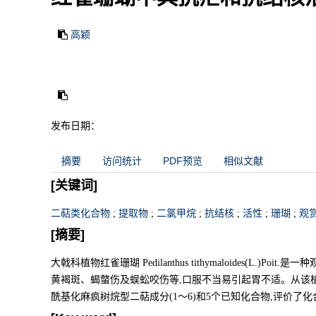
高颖
发布日期：
摘要
访问统计
PDF预览
相似文献
[关键词]
二萜类化合物
;
提取物
;
二氯甲烷
;
抗结核
;
活性
;
珊瑚
;
观
[摘要]
大戟科植物红雀珊瑚 Pedilanthus tithymaloides(L.
黄褐斑、蝎螫伤及蜈蚣咬伤等,口服不当易引起胃不适。从该
酰基化麻疯树烷型二萜成分(1～6)和5个已知化合物,评价了