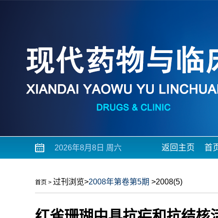
返回主页
首
2026年8月8日 周六
过刊浏览
>
2008年第卷第5期
>2008(5)
首页
>
红雀珊瑚中具抗疟和抗结核活