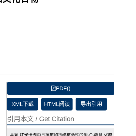
PDF()
XML下载
HTML阅读
导出引用
引用本文 / Get Citation
高颖.红雀珊瑚中具抗疟和抗结核活性的聚-O-酰基 化麻