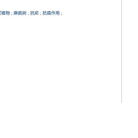
赏植物
;
麻疯树
;
抗疟
;
抗癌作用
;