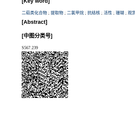
[Key word]
二萜类化合物
;
提取物
;
二氯甲烷
;
抗结核
;
活性
;
珊瑚
;
观
[Abstract]
[中图分类号]
S567.239