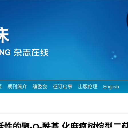
页
期刊简介
编委会
征订启事
出版伦理
English
性的聚-O-酰基 化麻疯树烷型二