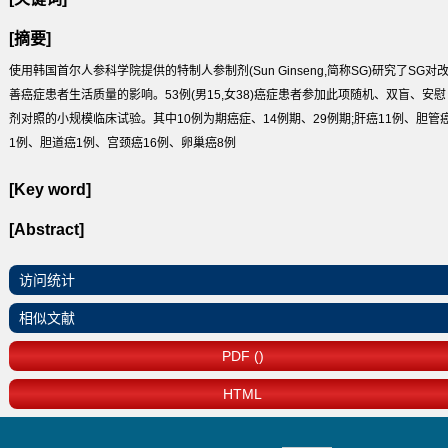
[摘要]
使用韩国首尔人参科学院提供的特制人参制剂(Sun Ginseng,简称SG)研究了SG对
善癌症患者生活质量的影响。53例(男15,女38)癌症患者参加此项随机、双盲、安慰
剂对照的小规模临床试验。其中10例为期癌症、14例期、29例期;肝癌11例、胆管
1例、胆道癌1例、宫颈癌16例、卵巢癌8例
[Key word]
[Abstract]
访问统计
相似文献
PDF ()
HTML