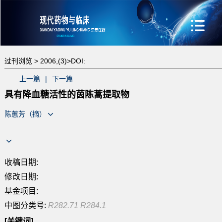
过刊浏览 >
2006,(3)>
DOI:
上一篇
|
下一篇
具有降血糖活性的茵陈蒿提取物
陈蕙芳（摘）
收稿日期:
修改日期:
基金项目:
中图分类号:
R282.71 R284.1
[关键词]