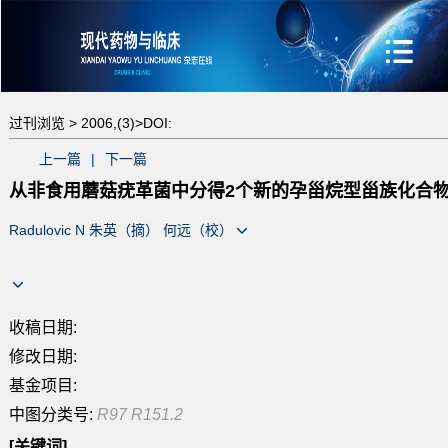
过刊浏览 >
2006,(3)>
DOI:
上一篇
|
下一篇
从非食用蘑菇疣革菌中分得2个新的孕甾烷型甾族化合
Radulovic N 朱英（摘） 何远（校）
收稿日期:
修改日期:
基金项目:
中图分类号:
R97 R151.2
[关键词]