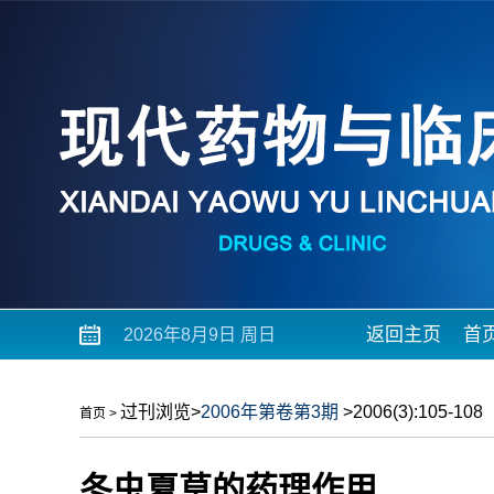
返回主页
首
2026年8月9日 周日
过刊浏览
>
2006年第卷第3期
>2006(3):105-108
首页
>
冬虫夏草的药理作用