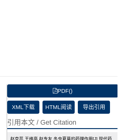
PDF()
XML下载
HTML阅读
导出引用
引用本文 / Get Citation
赵克蕊 王维亭 赵专友.冬虫夏草的药理作用[J].现代药