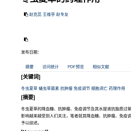
赵克蕊 王维亭 赵专友
发布日期：
摘要
访问统计
PDF预览
相似文献
[关键词]
冬虫夏草 蛹虫草菌素 抗肿瘤 免疫调节 细胞凋亡 药理作用
[摘要]
冬虫夏草的降血糖、抗肿瘤、免疫调节及其水提液抗脂质过
影响越来越受到人们关注，笔者就其降血糖、抗肿瘤、免疫
予以综述。