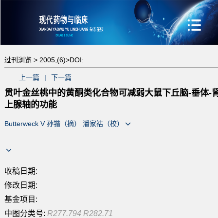
过刊浏览 >
2005,(6)>
DOI:
上一篇
|
下一篇
贯叶金丝桃中的黄酮类化合物可减弱大鼠下丘脑-垂体-
上腺轴的功能
Butterweck V 孙锴（摘） 潘家祜（校）
收稿日期:
修改日期:
基金项目:
中图分类号:
R277.794 R282.71