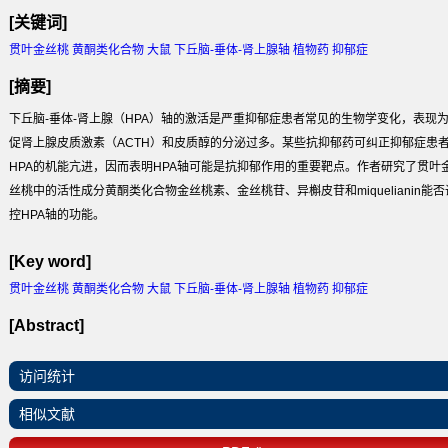
[关键词]
贯叶金丝桃 黄酮类化合物 大鼠 下丘脑-垂体-肾上腺轴 植物药 抑郁症
[摘要]
下丘脑-垂体-肾上腺（HPA）轴的激活是严重抑郁症患者常见的生物学变化，表现
促肾上腺皮质激素（ACTH）和皮质醇的分泌过多。某些抗抑郁药可纠正抑郁症患
HPA的机能亢进，因而表明HPA轴可能是抗抑郁作用的重要靶点。作者研究了贯叶
丝桃中的活性成分黄酮类化合物金丝桃素、金丝桃苷、异槲皮苷和miquelianin能否
控HPA轴的功能。
[Key word]
贯叶金丝桃 黄酮类化合物 大鼠 下丘脑-垂体-肾上腺轴 植物药 抑郁症
[Abstract]
访问统计
相似文献