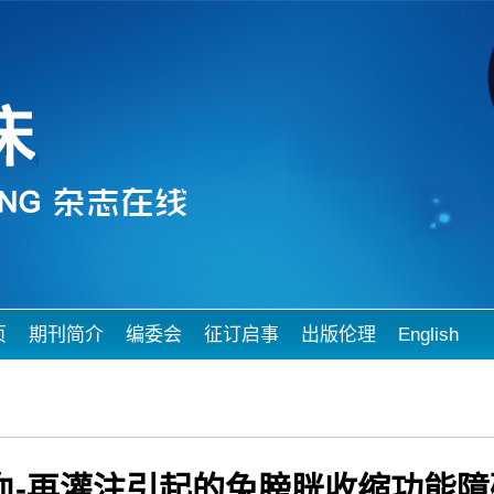
页
期刊简介
编委会
征订启事
出版伦理
English
血-再灌注引起的兔膀胱收缩功能障