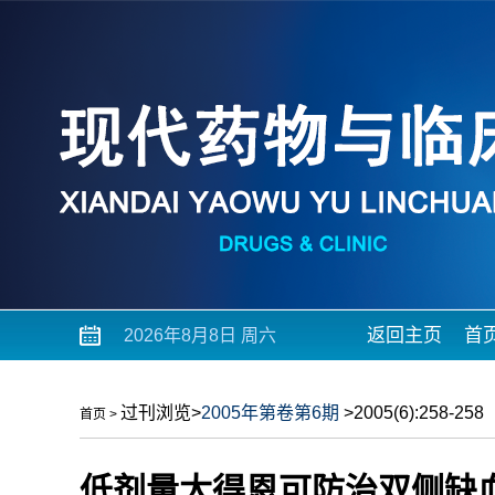
返回主页
首
2026年8月8日 周六
过刊浏览
>
2005年第卷第6期
>2005(6):258-258
首页
>
低剂量太得恩可防治双侧缺