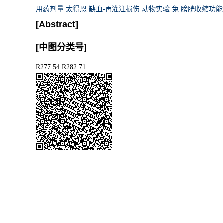
用药剂量 太得恩 缺血-再灌注损伤 动物实验 兔 膀胱收缩功
[Abstract]
[中图分类号]
R277.54 R282.71