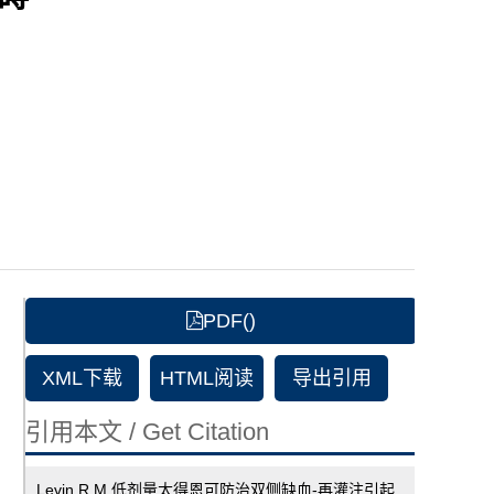
PDF()
XML下载
HTML阅读
导出引用
引用本文 / Get Citation
Levin R M.低剂量太得恩可防治双侧缺血-再灌注引起