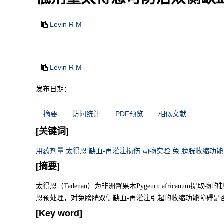
Levin R M
Levin R M
发布日期：
摘要
访问统计
PDF预览
相似文献
[关键词]
用药剂量 太得恩 缺血-再灌注损伤 动物实验 兔 膀胱收缩功
[摘要]
太得恩（Tadenan）为非洲臀果木Pygeurn african
恩预处理，对兔膀胱双侧缺血-再灌注引起的收缩功能障碍是
[Key word]