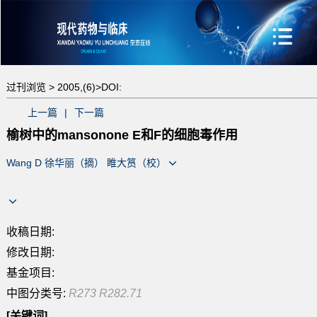
过刊浏览 >
2005,(6)>
DOI:
上一篇
|
下一篇
榆树中的mansonone E和F的细胞毒作用
Wang D 徐华丽（摘） 睢大筼（校）
收稿日期:
修改日期:
基金项目:
中图分类号:
R273 R282.71
[关键词]