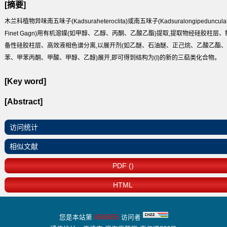
[摘要]
木兰科植物异味南五味子(Kadsuraheteroclita)或南五味子(Kadsuralongipeduncula
Finet Gagn)用有机溶媒(如甲醇、乙醇、丙酮、乙酸乙酯)提取,提取物经硅胶柱层、
备性硅胶柱层、高效液相色谱分离,以展开剂(如乙醚、石油醚、正己烷、乙酸乙酯、
苯、甲苯丙酮、甲酸、甲醇、乙醇)展开,即可得到结构为(I)的新的三萜类化合物。
[Key word]
[Abstract]
访问统计
相似文献
PDF ()
HTML
您是本站第
8545855
访问者