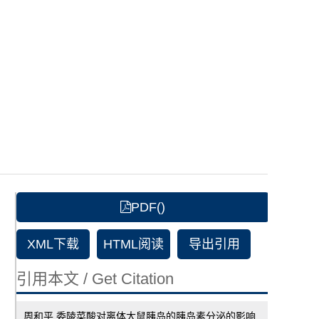
PDF()
XML下载
HTML阅读
导出引用
引用本文 / Get Citation
周和平.委陵菜酸对离体大鼠胰岛的胰岛素分泌的影响