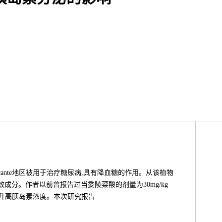
西班牙的Alicante地区被用于治疗糖尿病,具有降血糖的作用。从该植物
糖的有效成分。作者以前曾报告过当委陵菜酸的剂量为30mg/kg
时升高胰岛素浓度。本次研究报告