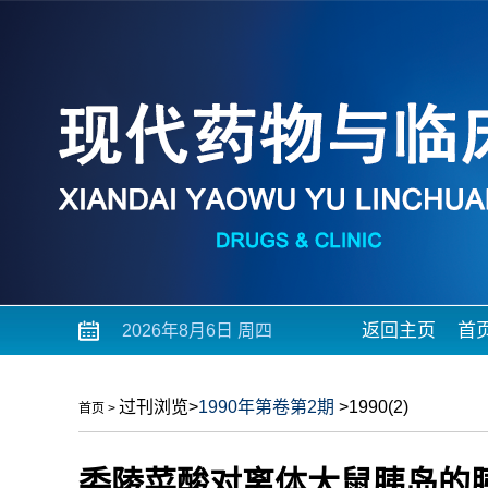
返回主页
首
2026年8月6日 周四
过刊浏览
>
1990年第卷第2期
>1990(2)
首页
>
委陵菜酸对离体大鼠胰岛的