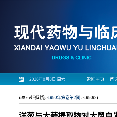
返回主页
首
2026年8月8日 周六
过刊浏览
>
1990年第卷第2期
>1990(2)
首页
>
洋葱与大蒜提取物对大鼠自