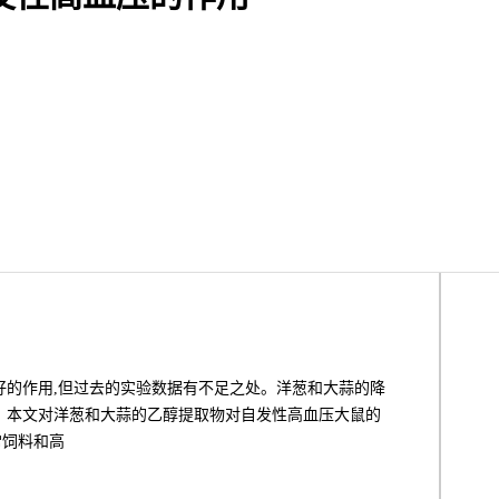
好的作用,但过去的实验数据有不足之处。洋葱和大蒜的降
。本文对洋葱和大蒜的乙醇提取物对自发性高血压大鼠的
常饲料和高