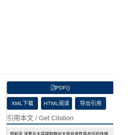
PDF()
XML下载
HTML阅读
导出引用
引用本文 / Get Citation
周和平.洋葱与大蒜提取物对大鼠自发性高血压的作用