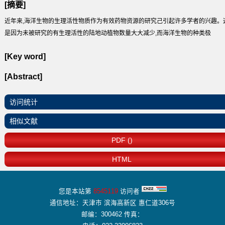
[摘要]
近年来,海洋生物的生理活性物质作为有效药物资源的研究己引起许多学者的兴趣。
是因为未被研究的有生理活性的陆地动植物数量大大减少,而海洋生物的种类极
[Key word]
[Abstract]
访问统计
相似文献
PDF ()
HTML
您是本站第
8545119
访问者
通信地址：天津市 滨海高新区 惠仁道306号
邮编：300462 传真：